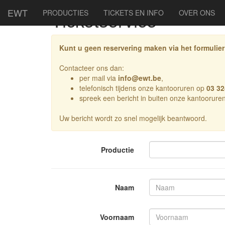
EWT
Ticketservice
PRODUCTIES
TICKETS EN INFO
OVER ONS
Kunt u geen reservering maken via het formulie
Contacteer ons dan:
per mail via
info@ewt.be
,
telefonisch tijdens onze kantooruren op
03 32
spreek een bericht in buiten onze kantoorure
Uw bericht wordt zo snel mogelijk beantwoord.
Productie
Naam
Voornaam