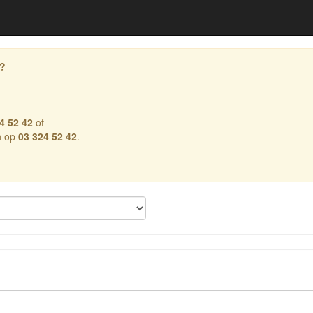
r?
4 52 42
of
n op
03 324 52 42
.